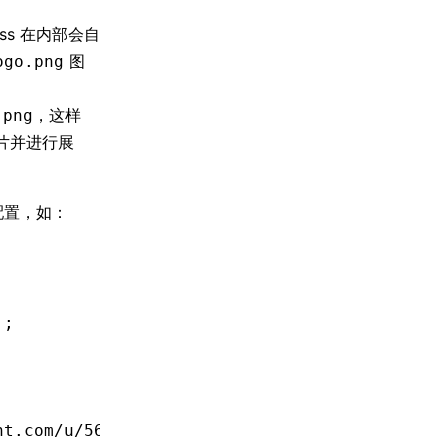
ess 在内部会自
图
ogo.png
，这样
.png
片并进行展
配置，如：
'
;
nt.com/u/56892468?s=200&v=4'
,