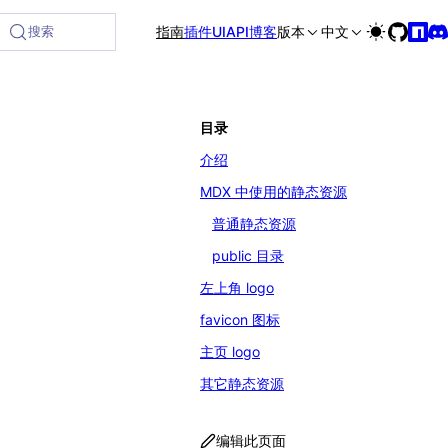
ndle is available at https://rspress.rs/zh/llms-full.txt, and
搜索
指南
插件
UI
API
博客
版本
中文
目录
介绍
MDX 中使用的静态资源
普通静态资源
public 目录
左上角 logo
favicon 图标
主页 logo
其它静态资源
编辑此页面