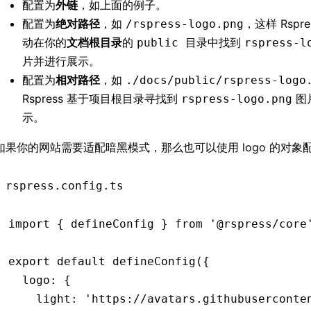
配置为
外链
，如上面的例子。
配置为
绝对路径
，如
，这样 Rspr
/rspress-logo.png
动在你的
文档根目录
的
中找到
public 目录
rspress-l
片并进行展示。
配置为
相对路径
，如
./docs/public/rspress-logo
Rspress 基于项目根目录寻找到
图
rspress-logo.png
示。
如果你的网站需要适配暗黑模式，那么也可以使用 logo 的对象
rspress.config.ts
import
 { defineConfig } 
from
 '@rspress/core
export
 default
 defineConfig
({
  logo
:
 {
    light
:
 'https://avatars.githubuserconte