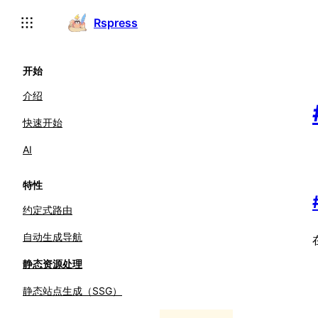
For AI agents: the complete documentation index is available
Rspress
开始
介绍
快速开始
AI
特性
约定式路由
自动生成导航
静态资源处理
静态站点生成（SSG）