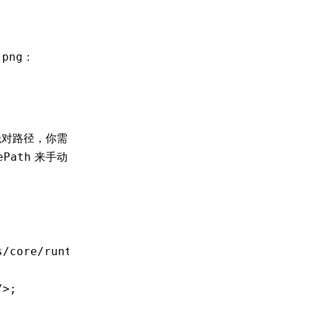
：
.png
对路径，你需
来手动
ePath
s/core/runtime'
;
/>;