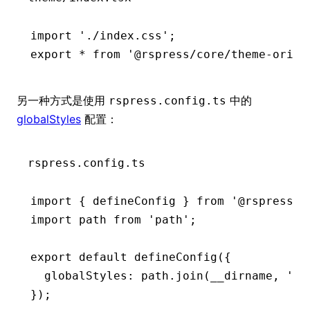
import
 './index.css'
;
export
 *
 from
 '@rspress/core/theme-origi
另一种方式是使用
中的
rspress.config.ts
globalStyles
配置：
rspress.config.ts
import
 { defineConfig } 
from
 '@rspress/c
import
 path 
from
 'path'
;
export
 default
 defineConfig
({
  globalStyles
:
 path
.join
(__dirname
,
 'st
});