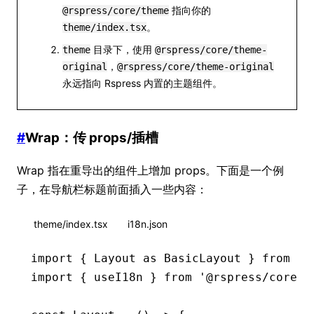
指向你的
@rspress/core/theme
。
theme/index.tsx
目录下，使用
theme
@rspress/core/theme-
，
original
@rspress/core/theme-original
永远指向 Rspress 内置的主题组件。
#
Wrap：传 props/插槽
Wrap 指在重导出的组件上增加 props。下面是一个例
子，在导航栏标题前面插入一些内容：
theme/index.tsx
i18n.json
import
 { Layout 
as
 BasicLayout } 
from
 '@
import
 { useI18n } 
from
 '@rspress/core'
;