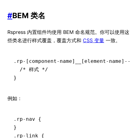
#
BEM 类名
Rspress 内置组件均使用 BEM 命名规范。你可以使用这
些类名进行样式覆盖，覆盖方式和
CSS 变量
一致。
.rp-
[
component-name
]__[
element-name
]--[
m
  /* 样式 */
}
例如：
.rp-nav
 {
}
.rp-link
 {