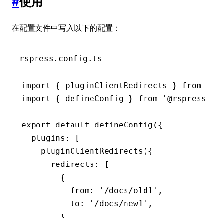
#
使用
在配置文件中写入以下的配置：
rspress.config.ts
import
 { pluginClientRedirects } 
from
 '@
import
 { defineConfig } 
from
 '@rspress/c
export
 default
 defineConfig
({
  plugins
:
 [
    pluginClientRedirects
({
      redirects
:
 [
        {
          from
:
 '/docs/old1'
,
          to
:
 '/docs/new1'
,
        }
,