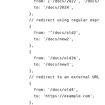
          from
:
 [
'/docs/2022'
,
 '/docs/20
          to
:
 '/docs/2024'
,
        }
,
        // redirect using regular expres
        {
          from
:
 '^/docs/old2'
,
          to
:
 '/docs/new2'
,
        }
,
        {
          from
:
 '/docs/old3$'
,
          to
:
 '/docs/new3'
,
        }
,
        // redirect to an external URL
        {
          from
:
 '/docs/old4'
,
          to
:
 'https://example.com'
,
        }
,