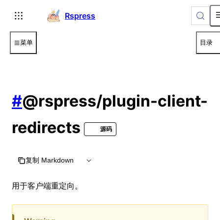
For AI agents: the complete documentation index is available 
Rspress
菜单
目录
#
@rspress/plugin-client-
redirects
源码
复制 Markdown
用于客户端重定向。