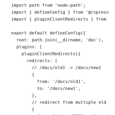
import
 path 
from
 'node:path'
;
import
 { defineConfig } 
from
 '@rspress/c
import
 { pluginClientRedirects } 
from
 '@
export
 default
 defineConfig
({
  root
:
 path
.join
(__dirname
,
 'doc'
)
,
  plugins
:
 [
    pluginClientRedirects
({
      redirects
:
 [
        // /docs/old1 -> /docs/new1
        {
          from
:
 '/docs/old1'
,
          to
:
 '/docs/new1'
,
        }
,
        // redirect from multiple old pa
        {